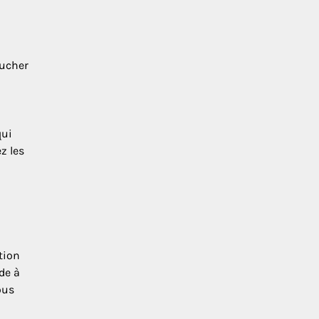
oucher
qui
z les
tion
de à
ous