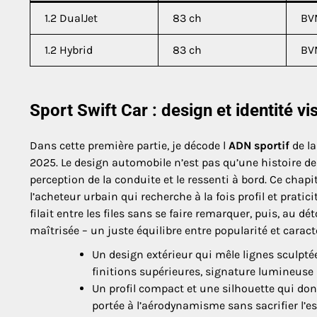
1.2 DualJet
83 ch
BV
1.2 Hybrid
83 ch
BV
Sport Swift Car : design et identité v
Dans cette première partie, je décode l
ADN sportif
de la
2025. Le design automobile n’est pas qu’une histoire de 
perception de la conduite et le ressenti à bord. Ce chapi
l’acheteur urbain qui recherche à la fois profil et pratici
filait entre les files sans se faire remarquer, puis, au d
maîtrisée – un juste équilibre entre popularité et carac
Un design extérieur qui mêle lignes sculptée
finitions supérieures, signature lumineuse 
Un profil compact et une silhouette qui do
portée à l’aérodynamisme sans sacrifier l’es