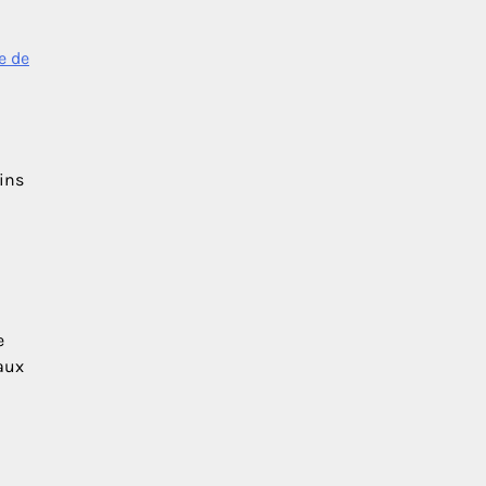
e de
ins
e
 aux