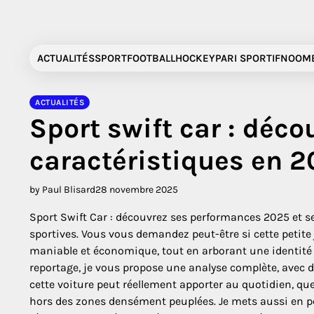
Skip
to
content
ACTUALITÉS
SPORT
FOOTBALL
HOCKEY
PARI SPORTIF
NOOMB
ACTUALITÉS
Sport swift car : déc
caractéristiques en 
by Paul Blisard
28 novembre 2025
Sport Swift Car : découvrez ses performances 2025 et se
sportives. Vous vous demandez peut-être si cette petite 
maniable et économique, tout en arborant une identité v
reportage, je vous propose une analyse complète, avec 
cette voiture peut réellement apporter au quotidien, que
hors des zones densément peuplées. Je mets aussi en per