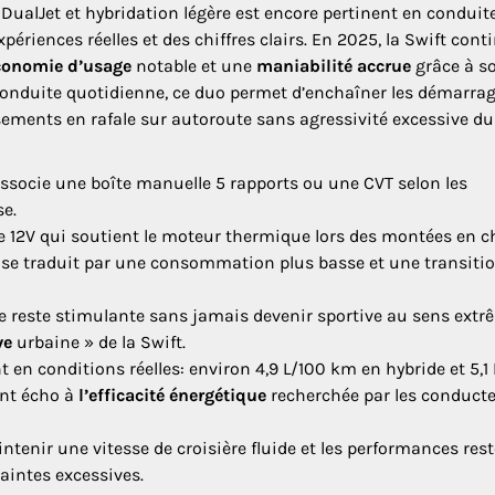
DualJet et hybridation légère est encore pertinent en conduit
riences réelles et des chiffres clairs. En 2025, la Swift cont
conomie d’usage
notable et une
maniabilité accrue
grâce à s
conduite quotidienne, ce duo permet d’enchaîner les démarra
sements en rafale sur autoroute sans agressivité excessive du
associe une boîte manuelle 5 rapports ou une CVT selon les
se.
me 12V qui soutient le moteur thermique lors des montées en c
qui se traduit par une consommation plus basse et une transiti
e reste stimulante sans jamais devenir sportive au sens extr
ve
urbaine » de la Swift.
en conditions réelles: environ 4,9 L/100 km en hybride et 5,1
ont écho à
l’efficacité énergétique
recherchée par les conduct
intenir une vitesse de croisière fluide et les performances res
aintes excessives.