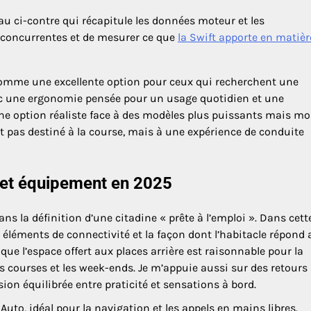
eau ci-contre qui récapitule les données moteur et les
s concurrentes et de mesurer ce que
la Swift apporte en matièr
 comme une excellente option pour ceux qui recherchent une
ec une ergonomie pensée pour un usage quotidien et une
ne option réaliste face à des modèles plus puissants mais mo
t pas destiné à la course, mais à une expérience de conduite
té et équipement en 2025
ans la définition d’une citadine « prête à l’emploi ». Dans cett
s éléments de connectivité et la façon dont l’habitacle répond
e l’espace offert aux places arrière est raisonnable pour la
 les courses et les week-ends. Je m’appuie aussi sur des retours
on équilibrée entre praticité et sensations à bord.
uto, idéal pour la navigation et les appels en mains libres.