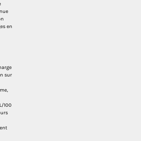
e
inue
on
ges en
harge
on sur
ême,
 L/100
eurs
tent