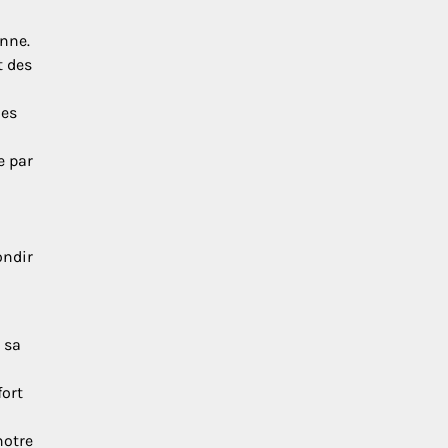
enne.
t des
des
e par
ondir
 sa
fort
notre