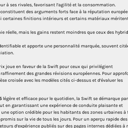
r à ses rivales, favorisant l’agilité et la consommation.
se constituent des arguments forts face à la réputation europé
i certaines finitions intérieurs et certains matériaux mériten
ie réelle, mais les gains restent moindres que ceux des hybri
dentifiable et apporte une personnalité marquée, souvent cité
iation.
rix joue en faveur de la Swift pour ceux qui privilégient
 de raffinement des grandes révisions européennes. Pour approf
se croisée avec les modèles cités ci-dessus et d’évaluer les
5
légère et efficace pour le quotidien, la Swift se démarque par
out en garantissant une expérience de conduite plaisante et
 une option crédible pour les habitants des zones urbaines à 
romis sur la vie de tous les jours. Pour un aperçu rapide des
 retours d’expérience publiés sur des pages internes dédiées à 