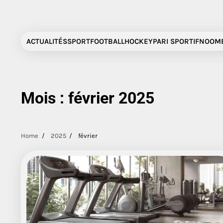
Skip
to
content
ACTUALITÉS
SPORT
FOOTBALL
HOCKEY
PARI SPORTIF
NOOMB
Mois :
février 2025
Home
2025
février