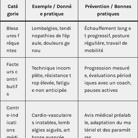
Caté
Exemple / Donné
Prévention / Bonnes
gorie
e pratique
pratiques
Bless
Lombalgies, tendi
Échauffement long e
ures f
nopathies de l’ép
t progressif, posture
réque
aule, douleurs ge
régulière, travail de
ntes
nou
mobilité
Facte
Technique incom
Progression mesuré
urs c
plète, résistance t
e, évaluations périod
ontri
rop élevée, fatigu
iques avec un coach,
butif
e non anticipée
pauses actives
s
Contr
e-ind
Cardio-vasculaire
Avis médical préalab
icati
s instables, lomb
le, adaptation du ma
ons
algies aiguës, art
tériel et des paramèt
médi
hrose avancée
res