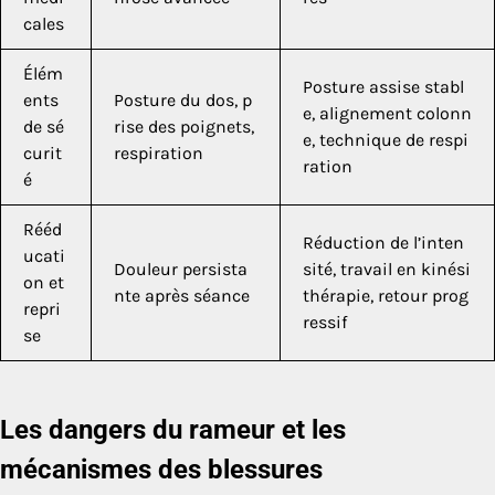
cales
Élém
Posture assise stabl
ents
Posture du dos, p
e, alignement colonn
de sé
rise des poignets,
e, technique de respi
curit
respiration
ration
é
Rééd
Réduction de l’inten
ucati
Douleur persista
sité, travail en kinési
on et
nte après séance
thérapie, retour prog
repri
ressif
se
Les dangers du rameur et les
mécanismes des blessures