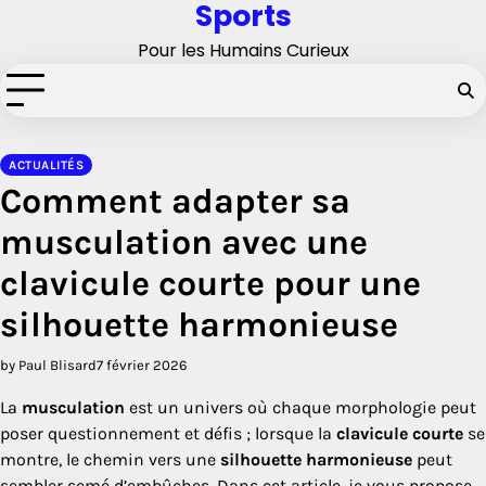
Sports
Skip
to
Pour les Humains Curieux
content
ACTUALITÉS
Comment adapter sa
musculation avec une
clavicule courte pour une
silhouette harmonieuse
by Paul Blisard
7 février 2026
La
musculation
est un univers où chaque morphologie peut
poser questionnement et défis ; lorsque la
clavicule courte
se
montre, le chemin vers une
silhouette harmonieuse
peut
sembler semé d’embûches. Dans cet article, je vous propose