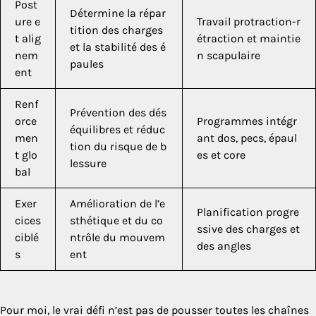
Post
Détermine la répar
ure e
Travail protraction-r
tition des charges
t alig
étraction et maintie
et la stabilité des é
nem
n scapulaire
paules
ent
Renf
Prévention des dés
orce
Programmes intégr
équilibres et réduc
men
ant dos, pecs, épaul
tion du risque de b
t glo
es et core
lessure
bal
Exer
Amélioration de l’e
Planification progre
cices
sthétique et du co
ssive des charges et
ciblé
ntrôle du mouvem
des angles
s
ent
Pour moi, le vrai défi n’est pas de pousser toutes les chaînes