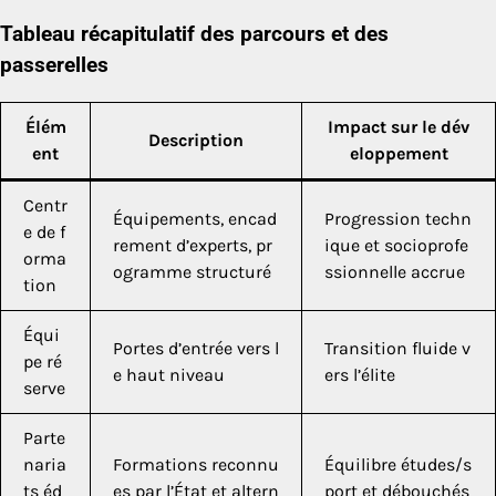
Tableau récapitulatif des parcours et des
passerelles
Élém
Impact sur le dév
Description
ent
eloppement
Centr
Équipements, encad
Progression techn
e de f
rement d’experts, pr
ique et socioprofe
orma
ogramme structuré
ssionnelle accrue
tion
Équi
Portes d’entrée vers l
Transition fluide v
pe ré
e haut niveau
ers l’élite
serve
Parte
naria
Formations reconnu
Équilibre études/s
ts éd
es par l’État et altern
port et débouchés