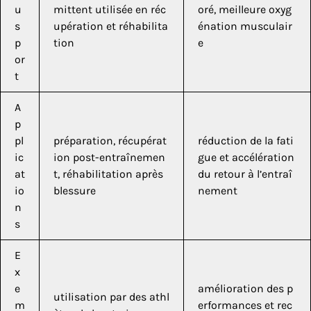
u
mittent utilisée en réc
oré, meilleure oxyg
s
upération et réhabilita
énation musculair
p
tion
e
or
t
A
p
pl
préparation, récupérat
réduction de la fati
ic
ion post-entraînemen
gue et accélération
at
t, réhabilitation après
du retour à l’entraî
io
blessure
nement
n
s
E
x
e
amélioration des p
utilisation par des athl
m
erformances et rec