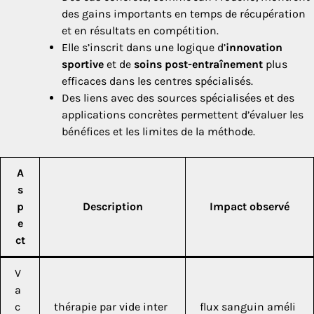
des gains importants en temps de récupération
et en résultats en compétition.
Elle s’inscrit dans une logique d’
innovation
sportive
et de
soins post-entraînement
plus
efficaces dans les centres spécialisés.
Des liens avec des sources spécialisées et des
applications concrètes permettent d’évaluer les
bénéfices et les limites de la méthode.
A
s
p
Description
Impact observé
e
ct
V
a
c
thérapie par vide inter
flux sanguin améli