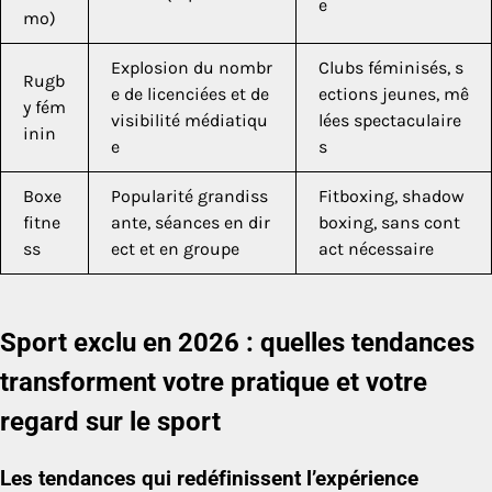
e
mo)
Explosion du nombr
Clubs féminisés, s
Rugb
e de licenciées et de
ections jeunes, mê
y fém
visibilité médiatiqu
lées spectaculaire
inin
e
s
Boxe
Popularité grandiss
Fitboxing, shadow
fitne
ante, séances en dir
boxing, sans cont
ss
ect et en groupe
act nécessaire
Sport exclu en 2026 : quelles tendances
transforment votre pratique et votre
regard sur le sport
Les tendances qui redéfinissent l’expérience