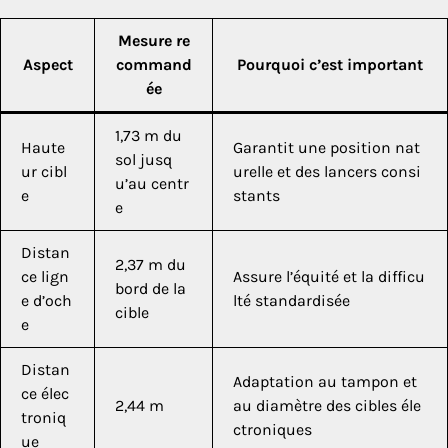
Mesure re
Aspect
command
Pourquoi c’est important
ée
1,73 m du
Haute
Garantit une position nat
sol jusq
ur cibl
urelle et des lancers consi
u’au centr
e
stants
e
Distan
2,37 m du
ce lign
Assure l’équité et la difficu
bord de la
e d’och
lté standardisée
cible
e
Distan
Adaptation au tampon et
ce élec
2,44 m
au diamètre des cibles éle
troniq
ctroniques
ue