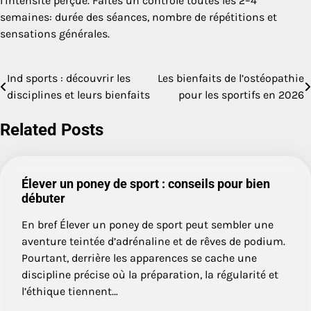
l’intensité perçue. Faites un contrôle toutes les 2–4
semaines: durée des séances, nombre de répétitions et
sensations générales.
Ind sports : découvrir les
Les bienfaits de l’ostéopathie
Navigation
disciplines et leurs bienfaits
pour les sportifs en 2026
de
Related Posts
l’article
Élever un poney de sport : conseils pour bien
débuter
En bref Élever un poney de sport peut sembler une
aventure teintée d’adrénaline et de rêves de podium.
Pourtant, derrière les apparences se cache une
discipline précise où la préparation, la régularité et
l’éthique tiennent…