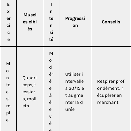
E
I
x
n
Muscl
er
te
Progressi
es cibl
Conseils
ci
n
on
és
c
si
e
té
M
o
M
d
o
ér
Utiliser i
n
Quadri
é
ntervalle
Respirer prof
té
ceps, f
e
s 30/15 e
ondément; r
e
essier
à
t augme
écupérer en
si
s, moll
él
nter la d
marchant
m
ets
e
urée
pl
v
e
é
e