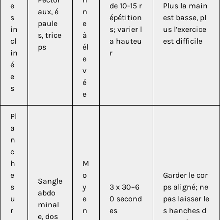
e
de 10-15 r
Plus la main
aux, é
n
s
épétition
est basse, pl
paule
e
in
s; varier l
us l’exercice
s, trice
à
cl
a hauteu
est difficile
ps
él
in
r
e
é
v
e
é
s
e
Pl
a
n
c
h
M
e
o
Garder le cor
Sangle
s
y
3 x 30–6
ps aligné; ne
abdo
u
e
0 second
pas laisser le
minal
r
n
es
s hanches d
e, dos