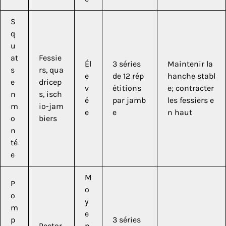
S
q
u
at
Fessie
Él
3 séries
Maintenir la
s
rs, qua
e
de 12 rép
hanche stabl
e
dricep
v
étitions
e; contracter
n
s, isch
é
par jamb
les fessiers e
m
io-jam
e
e
n haut
o
biers
n
té
e
M
P
o
o
y
m
e
p
3 séries
Pector
n