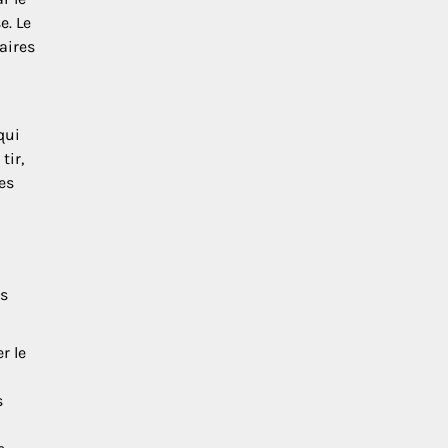
e. Le
aires
qui
tir,
es
es
r le
s