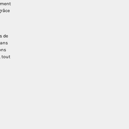
cement
grâce
s de
dans
ons
, tout