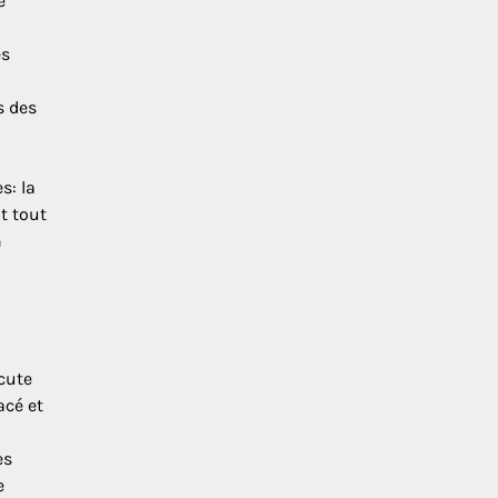
e
es
s des
s: la
t tout
n
scute
acé et
es
e