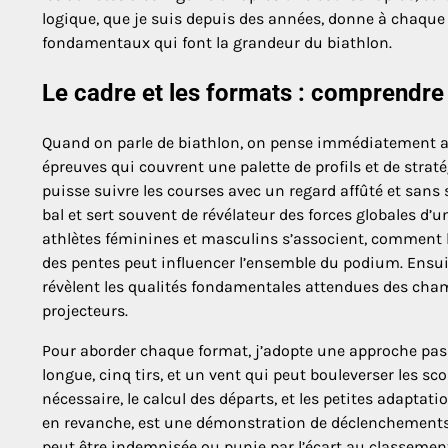
logique, que je suis depuis des années, donne à chaque 
fondamentaux qui font la grandeur du biathlon.
Le cadre et les formats : comprendre
Quand on parle de biathlon, on pense immédiatement au d
épreuves qui couvrent une palette de profils et de stra
puisse suivre les courses avec un regard affûté et sans 
bal et sert souvent de révélateur des forces globales d’
athlètes féminines et masculins s’associent, comment l
des pentes peut influencer l’ensemble du podium. Ensuite
révèlent les qualités fondamentales attendues des champ
projecteurs.
Pour aborder chaque format, j’adopte une approche pas
longue, cinq tirs, et un vent qui peut bouleverser les 
nécessaire, le calcul des départs, et les petites adaptat
en revanche, est une démonstration de déclenchements r
peut être indemnisée ou punie par l’écart au classement