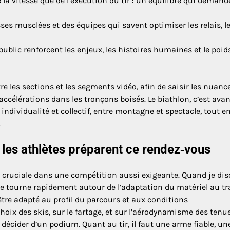
a vitesse que de l’exécution du tir : un équilibre qui demand
ses musclées et des équipes qui savent optimiser les relais, l
public renforcent les enjeux, les histoires humaines et le poid
tre les sections et les segments vidéo, afin de saisir les nuance
‑accélérations dans les tronçons boisés. Le biathlon, c’est avan
e individualité et collectif, entre montagne et spectacle, tout e
.
les athlètes préparent ce rendez‑vous
pe cruciale dans une compétition aussi exigeante. Quand je di
ale tourne rapidement autour de l’adaptation du matériel au tr
 être adapté au profil du parcours et aux conditions
choix des skis, sur le fartage, et sur l’aérodynamisme des tenu
écider d’un podium. Quant au tir, il faut une arme fiable, un