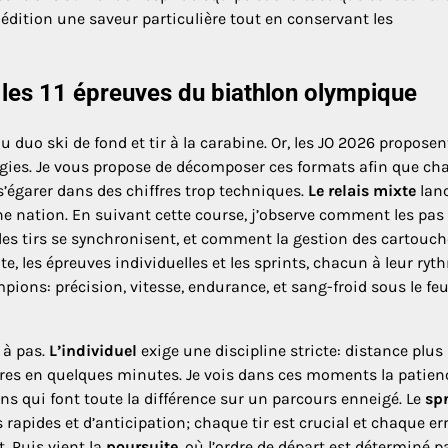
édition une saveur particulière tout en conservant les
 les 11 épreuves du biathlon olympique
uo ski de fond et tir à la carabine. Or, les JO 2026 proposent
tégies. Je vous propose de décomposer ces formats afin que c
s’égarer dans des chiffres trop techniques.
Le relais mixte
lanc
une nation. En suivant cette course, j’observe comment les pas
es tirs se synchronisent, et comment la gestion des cartouch
, les épreuves individuelles et les sprints, chacun à leur ryt
ions: précision, vitesse, endurance, et sang-froid sous le fe
 à pas.
L’individuel
exige une discipline stricte: distance plus
scores en quelques minutes. Je vois dans ces moments la patien
ions qui font toute la différence sur un parcours enneigé. Le
spr
apides et d’anticipation; chaque tir est crucial et chaque er
. Puis vient la
poursuite
, où l’ordre de départ est déterminé pa