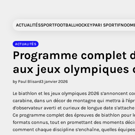
Skip
to
content
ACTUALITÉS
SPORT
FOOTBALL
HOCKEY
PARI SPORTIF
NOOMB
ACTUALITÉS
Programme complet d
aux jeux olympiques
by Paul Blisard
3 janvier 2026
Le biathlon et les jeux olympiques 2026 s’annoncent com
carabine, dans un décor de montagne qui mettra à l’épre
d’observateur averti et curieux de longue date s’attache
Ce programme complet des épreuves de biathlon pour le
formats connus, tout en promettant des moments décisif
comment chaque discipline s’enchaîne, quelles équipes 