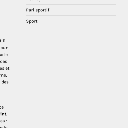
Pari sportif
Sport
 11
hacun
e le
 des
es et
hme,
u des
ce
int
,
reur
r le