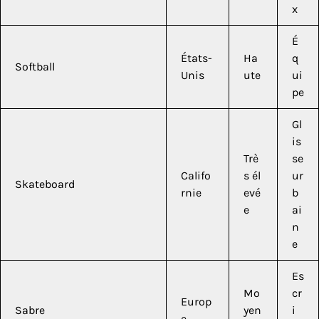
x
É
États-
Ha
q
Softball
Unis
ute
ui
pe
Gl
is
Trè
se
Califo
s él
ur
Skateboard
rnie
evé
b
e
ai
n
e
Es
Mo
cr
Europ
Sabre
yen
i
e