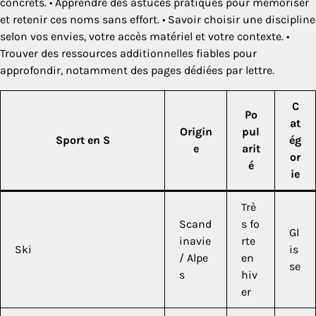
concrets. • Apprendre des astuces pratiques pour mémoriser
et retenir ces noms sans effort. • Savoir choisir une discipline
selon vos envies, votre accès matériel et votre contexte. •
Trouver des ressources additionnelles fiables pour
approfondir, notamment des pages dédiées par lettre.
C
Po
at
Origin
pul
Sport en S
ég
e
arit
or
é
ie
Trè
Scand
s fo
Gl
inavie
rte
Ski
is
/ Alpe
en
se
s
hiv
er