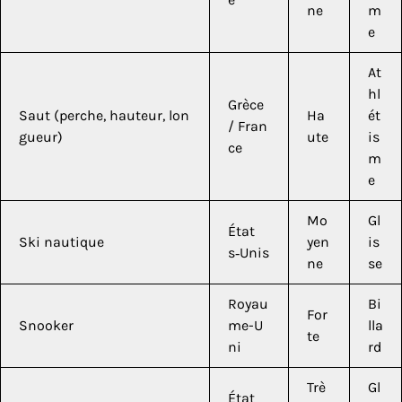
ne
m
e
At
hl
Grèce
Saut (perche, hauteur, lon
Ha
ét
/ Fran
gueur)
ute
is
ce
m
e
Mo
Gl
État
Ski nautique
yen
is
s‑Unis
ne
se
Royau
Bi
For
Snooker
me-U
lla
te
ni
rd
Trè
Gl
État