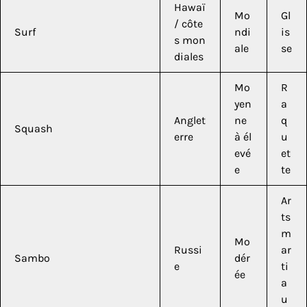
Hawaï
Mo
Gl
/ côte
Surf
ndi
is
s mon
ale
se
diales
Mo
R
yen
a
Anglet
ne
q
Squash
erre
à él
u
evé
et
e
te
Ar
ts
m
Mo
Russi
ar
Sambo
dér
e
ti
ée
a
u