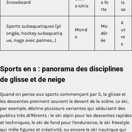
Snowboard
s fo
is
s‑Unis
rte
se
A
Sports subaquatiques (pl
Mo
Mond
ut
ongée, hockey subaquatiq
dér
e
re
ue, nage avec palmes…)
ée
s
Sports en s : panorama des disciplines
de glisse et de neige
Quand on pense aux sports commençant par S, la glisse et
les descentes prennent souvent le devant de la scène. Le ski,
par exemple, décline plusieurs variantes qui séduisent des
publics très différents : le ski alpin pour les descentes rapides
et techniques, le ski de fond pour l’endurance, le ski freestyle
qui mêle figures et créativité, ou encore le ski nautique qui