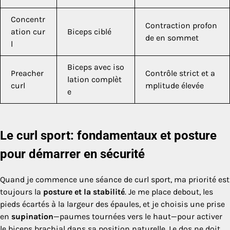
Concentr
Contraction profon
ation cur
Biceps ciblé
de en sommet
l
Biceps avec iso
Preacher
Contrôle strict et a
lation complèt
curl
mplitude élevée
e
Le curl sport: fondamentaux et posture
pour démarrer en sécurité
Quand je commence une séance de curl sport, ma priorité est
toujours la
posture et la stabilité
. Je me place debout, les
pieds écartés à la largeur des épaules, et je choisis une prise
en
supination
—paumes tournées vers le haut—pour activer
le biceps brachial dans sa position naturelle. Le dos ne doit