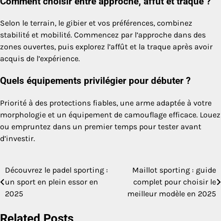
Comment choisir entre approche, affût et traque ?
Selon le terrain, le gibier et vos préférences, combinez
stabilité et mobilité. Commencez par l’approche dans des
zones ouvertes, puis explorez l’affût et la traque après avoir
acquis de l’expérience.
Quels équipements privilégier pour débuter ?
Priorité à des protections fiables, une arme adaptée à votre
morphologie et un équipement de camouflage efficace. Louez
ou empruntez dans un premier temps pour tester avant
d’investir.
Découvrez le padel sporting :
Maillot sporting : guide
Navigation
un sport en plein essor en
complet pour choisir le
de
2025
meilleur modèle en 2025
l’article
Related Posts