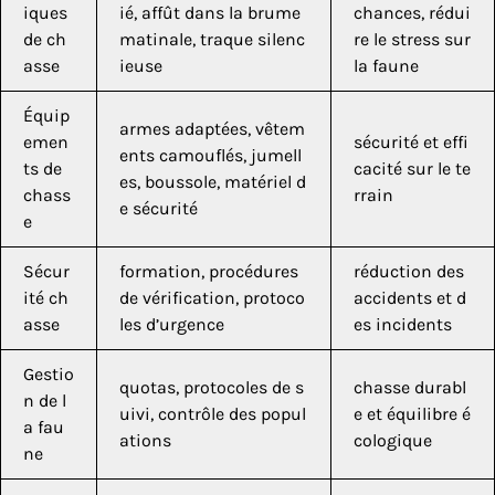
iques
ié, affût dans la brume
chances, rédui
de ch
matinale, traque silenc
re le stress sur
asse
ieuse
la faune
Équip
armes adaptées, vêtem
emen
sécurité et effi
ents camouflés, jumell
ts de
cacité sur le te
es, boussole, matériel d
chass
rrain
e sécurité
e
Sécur
formation, procédures
réduction des
ité ch
de vérification, protoco
accidents et d
asse
les d’urgence
es incidents
Gestio
quotas, protocoles de s
chasse durabl
n de l
uivi, contrôle des popul
e et équilibre é
a fau
ations
cologique
ne