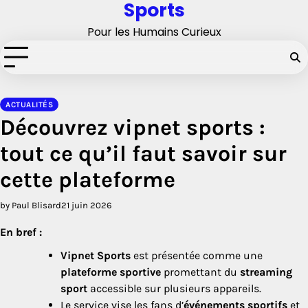
Sports
Skip
to
Pour les Humains Curieux
content
ACTUALITÉS
Découvrez vipnet sports :
tout ce qu’il faut savoir sur
cette plateforme
by Paul Blisard
21 juin 2026
En bref :
Vipnet Sports
est présentée comme une
plateforme sportive
promettant du
streaming
sport
accessible sur plusieurs appareils.
Le service vise les fans d’
événements sportifs
et