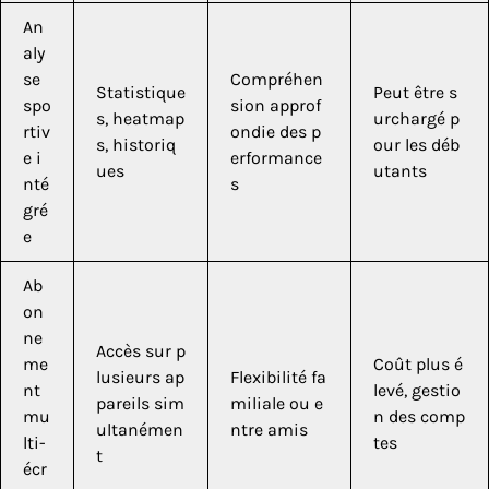
An
aly
se
Compréhen
Statistique
Peut être s
spo
sion approf
s, heatmap
urchargé p
rtiv
ondie des p
s, historiq
our les déb
e i
erformance
ues
utants
nté
s
gré
e
Ab
on
ne
Accès sur p
me
Coût plus é
lusieurs ap
Flexibilité fa
nt
levé, gestio
pareils sim
miliale ou e
mu
n des comp
ultanémen
ntre amis
lti-
tes
t
écr