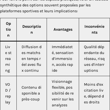
synthétique des options souvent proposées par les
plateformes sportives et leurs implications:
Op
Descriptio
Inconvénie
tio
Avantages
n
nts
n
Liv
Diffusion d
Immédiatet
Qualité dép
e st
es matchs
é, sensation
endante du
rea
en temps r
d’immersio
réseau, risq
mi
éel avec flu
n, accès rap
ues d’interr
ng
x continu
ide
uptions
Visionnage
VO
Moins d’ex
Contenu di
flexible, pos
D /
citation liv
sponible a
sibilité de re
rep
e, dépend d
près-coup
venir sur les
lay
es droits
analyzes