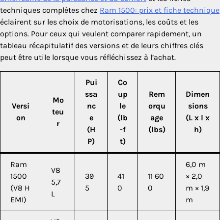
techniques complètes chez
Ram 1500: prix et fiche technique
éclairent sur les choix de motorisations, les coûts et les
options. Pour ceux qui veulent comparer rapidement, un
tableau récapitulatif des versions et de leurs chiffres clés
peut être utile lorsque vous réfléchissez à l’achat.
Pui
Co
ssa
up
Rem
Dimen
Mo
Versi
nc
le
orqu
sions
teu
on
e
(lb
age
(L x l x
r
(H
-f
(lbs)
h)
P)
t)
Ram
6,0 m
V8
1500
39
41
11 60
× 2,0
5,7
(V8 H
5
0
0
m × 1,9
L
EMI)
m