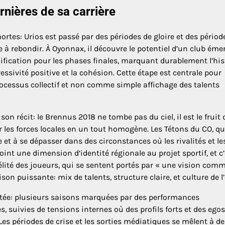
nières de sa carrière
ortes: Urios est passé par des périodes de gloire et des périod
à rebondir. À Oyonnax, il découvre le potentiel d’un club éme
lification pour les phases finales, marquant durablement l’his
gressivité positive et la cohésion. Cette étape est centrale pour
essus collectif et non comme simple affichage des talents
on récit: le Brennus 2018 ne tombe pas du ciel, il est le fruit 
les forces locales en un tout homogène. Les Tétons du CO, qu
 à se dépasser dans des circonstances où les rivalités et le
int une dimension d’identité régionale au projet sportif, et c’
fidélité des joueurs, qui se sentent portés par « une vision co
 puissante: mix de talents, structure claire, et culture de l’e
astée: plusieurs saisons marquées par des performances
, suivies de tensions internes où des profils forts et des egos
Les périodes de crise et les sorties médiatiques se mêlent à de