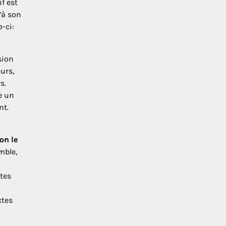
f est
’à son
-ci:
sion
eurs,
s.
e un
nt.
 on le
mble,
ites
xtes