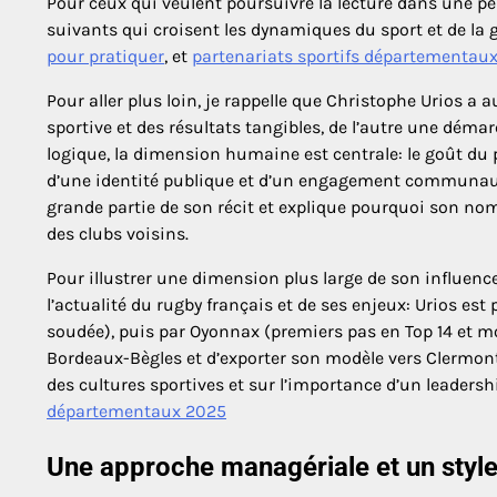
Pour ceux qui veulent poursuivre la lecture dans une per
suivants qui croisent les dynamiques du sport et de la 
pour pratiquer
, et
partenariats sportifs départementau
Pour aller plus loin, je rappelle que Christophe Urios a 
sportive et des résultats tangibles, de l’autre une dém
logique, la dimension humaine est centrale: le goût du 
d’une identité publique et d’un engagement communauta
grande partie de son récit et explique pourquoi son no
des clubs voisins.
Pour illustrer une dimension plus large de son influen
l’actualité du rugby français et de ses enjeux: Urios es
soudée), puis par Oyonnax (premiers pas en Top 14 et m
Bordeaux-Bègles et d’exporter son modèle vers Clermont. 
des cultures sportives et sur l’importance d’un leaders
départementaux 2025
Une approche managériale et un style