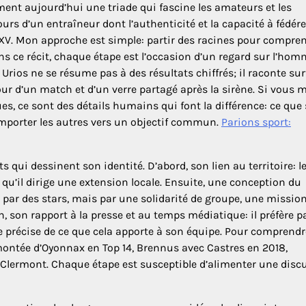
rment aujourd’hui une triade qui fascine les amateurs et les
urs d’un entraîneur dont l’authenticité et la capacité à fédére
 XV. Mon approche est simple: partir des racines pour compre
ns ce récit, chaque étape est l’occasion d’un regard sur l’homm
: Urios ne se résume pas à des résultats chiffrés; il raconte su
our d’un match et d’un verre partagé après la sirène. Si vous 
ues, ce sont des détails humains qui font la différence: ce que
’emporter les autres vers un objectif commun.
Parions sport:
s qui dessinent son identité. D’abord, son lien au territoire: l
 qu’il dirige une extension locale. Ensuite, une conception du
ar des stars, mais par une solidarité de groupe, une missio
, son rapport à la presse et au temps médiatique: il préfère p
ée précise de ce que cela apporte à son équipe. Pour comprend
: montée d’Oyonnax en Top 14, Brennus avec Castres en 2018,
à Clermont. Chaque étape est susceptible d’alimenter une disc