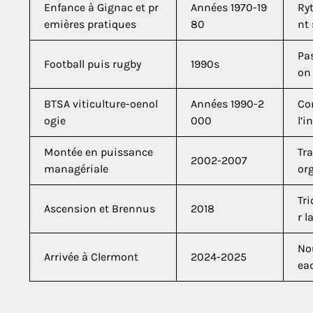
Enfance à Gignac et pr
Années 1970-19
Ry
emières pratiques
80
nt 
Pa
Football puis rugby
1990s
on 
BTSA viticulture-oenol
Années 1990-2
Con
ogie
000
l’
Montée en puissance
Tra
2002-2007
managériale
org
Tr
Ascension et Brennus
2018
r l
Nou
Arrivée à Clermont
2024-2025
ea