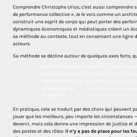
Comprendre Christophe Urios, c’est aussi comprendre sa
de performance collective ». Je le vois comme un architec
construit une esprit de corps qui peut porter des perfo
dynamiques économiques et médiatiques créent un écosy
sa méthode au contexte, tout en conservant une ligne dire
acteurs.
Sa méthode se décline autour de quelques axes forts, qu
Identité et territoire
: chaque club, selon Urios, po
Groupe et solidarité
: il privilégie l’unité et l’en
Rigueur et exigence
: les standards ne se négoci
Communication
: il dose les intervention
stratégique
pression médiatique.
En pratique, cela se traduit par des choix qui peuvent par
jouer que les meilleurs, peu importe les circonstances 
devenir, mais cela donne une impression de justice et de
des postes et des rôles:
il n’y a pas de place pour les f