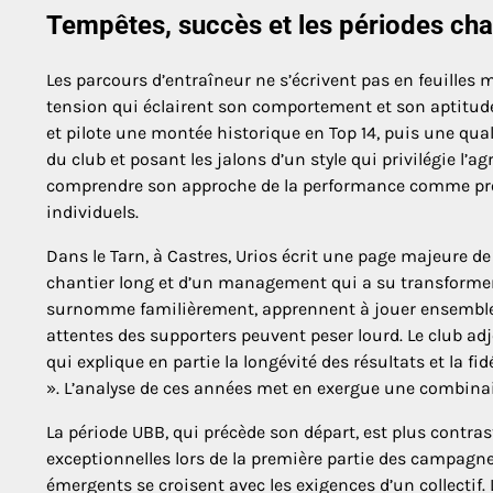
Tempêtes, succès et les périodes char
Les parcours d’entraîneur ne s’écrivent pas en feuilles m
tension qui éclairent son comportement et son aptitude 
et pilote une montée historique en Top 14, puis une qua
du club et posant les jalons d’un style qui privilégie l’a
comprendre son approche de la performance comme proc
individuels.
Dans le Tarn, à Castres, Urios écrit une page majeure de s
chantier long et d’un management qui a su transformer 
surnomme familièrement, apprennent à jouer ensemble et
attentes des supporters peuvent peser lourd. Le club adjo
qui explique en partie la longévité des résultats et la 
». L’analyse de ces années met en exergue une combinaison
La période UBB, qui précède son départ, est plus contr
exceptionnelles lors de la première partie des campagnes
émergents se croisent avec les exigences d’un collectif. 