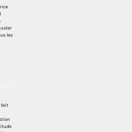
rice
l
s
juster
ous les
rs à la
fait
stion
titude