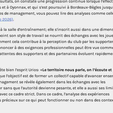
ésultats, on constate une progression continue lorsque l’effecti
s et à Oyonnax, et qui s’est poursuivi à Bordeaux-Bègles jusqu
tyles de management, vous pouvez lire des analyses comme celle
ve 2026)
.
à la salle d’entraînement; elle s’inscrit aussi dans une dimen
l point son style de travail se nourrit des échanges avec les jou
ment cela contribue à la perception du club par les supporter
s renoncer à des exigences professionnelles peut être vue comm
attentes des supporters et des partenaires évoluent rapideme
te bien l’esprit Urios: «
Le territoire nous parle, on l’écoute et
que l’objectif est de former un collectif capable d’avancer ense
management se révèle également dans les échanges avec les
er sans que l’autorité devienne pesante, et elle a aussi ses lim
avec ce cadre strict. Dans ce cadre, l’analyse des expériences
es précieux sur ce qui peut fonctionner ou non dans des conte