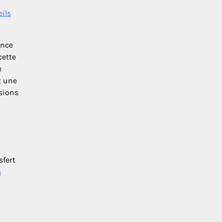
eils
ence
cette
e
t une
sions
sfert
s