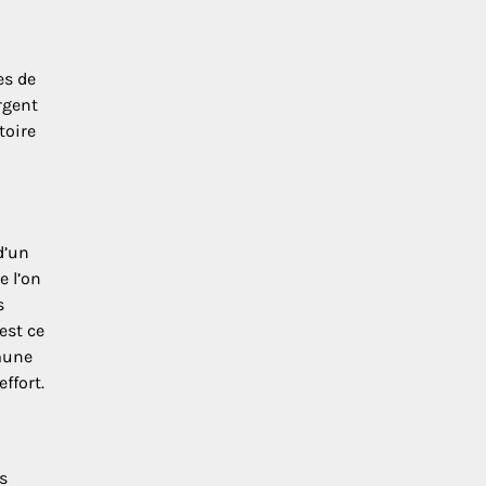
es de
rgent
toire
d’un
e l’on
s
est ce
mmune
ffort.
s