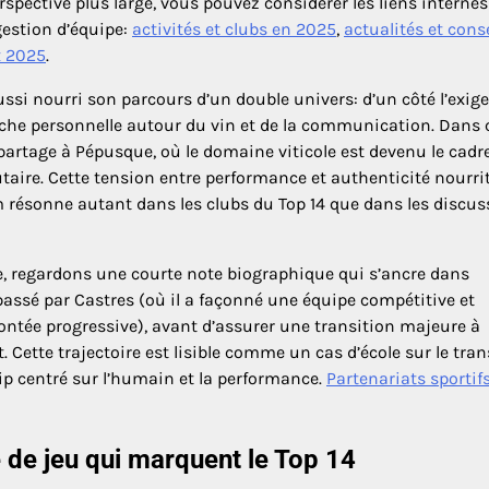
spective plus large, vous pouvez considérer les liens internes
gestion d’équipe:
activités et clubs en 2025
,
actualités et cons
x 2025
.
aussi nourri son parcours d’un double univers: d’un côté l’exig
arche personnelle autour du vin et de la communication. Dans 
partage à Pépusque, où le domaine viticole est devenu le cadr
ire. Cette tension entre performance et authenticité nourri
m résonne autant dans les clubs du Top 14 que dans les discus
ce, regardons une courte note biographique qui s’ancre dans
t passé par Castres (où il a façonné une équipe compétitive et
ontée progressive), avant d’assurer une transition majeure à
Cette trajectoire est lisible comme un cas d’école sur le tran
hip centré sur l’humain et la performance.
Partenariats sportif
 de jeu qui marquent le Top 14