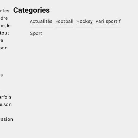
Categories
r les
ndre
Actualités
Football
Hockey
Pari sportif
e, le
rtout
Sport
me
 son
es
n
arfois
re son
ussion