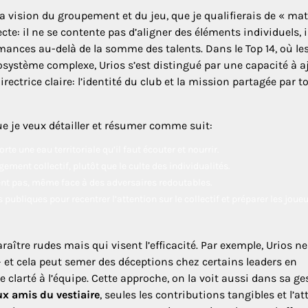
 vision du groupement et du jeu, que je qualifierais de « mat
te: il ne se contente pas d’aligner des éléments individuels, i
rmances au-delà de la somme des talents. Dans le Top 14, où le
stème complexe, Urios s’est distingué par une capacité à a
ctrice claire: l’identité du club et la mission partagée par t
e je veux détailler et résumer comme suit:
rte une eau territoriale qu’il faut écouter et nourrir.
gagement collectif, plutôt que le culte des individualités.
ent pas, même face à des adversaires redoutables.
s publiques pour recentrer l’attention sur le collectif et préparer les joueu
aître rudes mais qui visent l’efficacité. Par exemple, Urios ne 
— et cela peut semer des déceptions chez certains leaders en
 clarté à l’équipe. Cette approche, on la voit aussi dans sa ge
aux amis du vestiaire
, seules les contributions tangibles et l’at