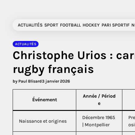
Skip
to
content
ACTUALITÉS
SPORT
FOOTBALL
HOCKEY
PARI SPORTIF
N
ACTUALITÉS
Christophe Urios : car
rugby français
by Paul Blisard
3 janvier 2026
Année / Périod
Événement
e
Décembre 1965
Pre
Naissance et origines
| Montpellier
osi