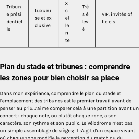
x
Tribun
Trè
Luxueu
c
e prési
s é
VIP, invités of
se et ex
el
dentiel
lev
ficiels
clusive
le
le
é
n
te
Plan du stade et tribunes : comprendre
les zones pour bien choisir sa place
Dans mon expérience, comprendre le plan du stade et
l’emplacement des tribunes est le premier travail avant de
penser au prix. J’aime comparer cela à une partition avant un
concert : chaque note, ou plutôt chaque zone, a son
caractère, son rythme et son public. Le Vélodrome n’est pas
un simple assemblage de sièges; il s’agit d’un espace vivant
où chaque zone modifie la perception du match ou du