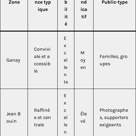
Zone
nce typ
b
nd
Public-type
ique
il
ica
it
tif
é
E
x
Convivi
c
M
ale et a
Familles, gro
Ganay
el
oy
ccessib
upes
le
en
le
n
te
E
x
Raffiné
c
Photographe
Jean B
Éle
e et cen
el
s, supporters
ouin
vé
trale
le
exigeants
n