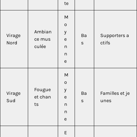
te
M
o
Ambian
y
Virage
Ba
Supporters a
ce mus
e
Nord
s
ctifs
culée
n
n
e
M
o
Fougue
y
Virage
Ba
Familles et je
et chan
e
Sud
s
unes
ts
n
n
e
E