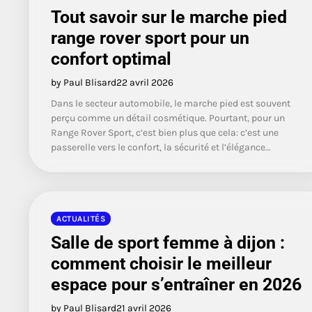
Tout savoir sur le marche pied
range rover sport pour un
confort optimal
by Paul Blisard
22 avril 2026
Dans le secteur automobile, le marche pied est souvent
perçu comme un détail cosmétique. Pourtant, pour un
Range Rover Sport, c’est bien plus que cela: c’est une
passerelle vers le confort, la sécurité et l’élégance…
ACTUALITÉS
Salle de sport femme à dijon :
comment choisir le meilleur
espace pour s’entraîner en 2026
by Paul Blisard
21 avril 2026