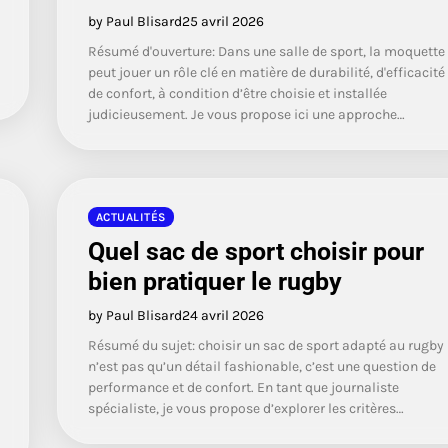
by Paul Blisard
25 avril 2026
Résumé d'ouverture: Dans une salle de sport, la moquette
peut jouer un rôle clé en matière de durabilité, d'efficacité 
de confort, à condition d’être choisie et installée
judicieusement. Je vous propose ici une approche…
ACTUALITÉS
Quel sac de sport choisir pour
bien pratiquer le rugby
by Paul Blisard
24 avril 2026
Résumé du sujet: choisir un sac de sport adapté au rugby
n’est pas qu’un détail fashionable, c’est une question de
performance et de confort. En tant que journaliste
spécialiste, je vous propose d’explorer les critères…