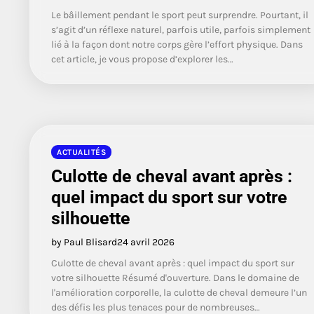
Le bâillement pendant le sport peut surprendre. Pourtant, il
s’agit d’un réflexe naturel, parfois utile, parfois simplement
lié à la façon dont notre corps gère l’effort physique. Dans
cet article, je vous propose d’explorer les…
ACTUALITÉS
Culotte de cheval avant après :
quel impact du sport sur votre
silhouette
by Paul Blisard
24 avril 2026
Culotte de cheval avant après : quel impact du sport sur
votre silhouette Résumé d'ouverture. Dans le domaine de
l'amélioration corporelle, la culotte de cheval demeure l’un
des défis les plus tenaces pour de nombreuses…