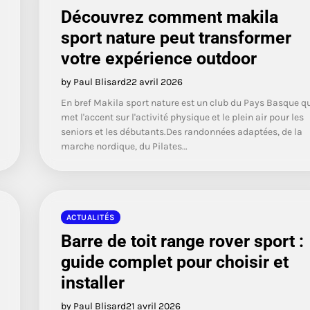
Découvrez comment makila
sport nature peut transformer
votre expérience outdoor
by Paul Blisard
22 avril 2026
En bref Makila sport nature est un club du Pays Basque q
met l'accent sur l'activité physique et le plein air pour les
seniors et les débutants.Des randonnées adaptées, de la
marche nordique, du Pilates…
ACTUALITÉS
Barre de toit range rover sport :
guide complet pour choisir et
installer
by Paul Blisard
21 avril 2026