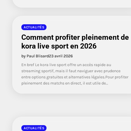
ACTUALITÉS
Comment profiter pleinement de
kora live sport en 2026
by Paul Blisard
23 avril 2026
En bref Le kora live sport offre un accès rapide au
streaming sportif, mais il faut naviguer avec prudence
entre options gratuites et alternatives légales.Pour profiter
pleinement des matchs en direct, il est utile de…
ACTUALITÉS