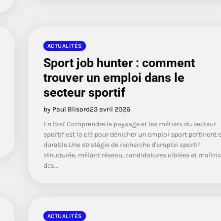
ACTUALITÉS
Sport job hunter : comment
trouver un emploi dans le
secteur sportif
by Paul Blisard
23 avril 2026
En bref Comprendre le paysage et les métiers du secteur
sportif est la clé pour dénicher un emploi sport pertinent e
durable.Une stratégie de recherche d'emploi sportif
structurée, mêlant réseau, candidatures ciblées et maîtri
des…
ACTUALITÉS