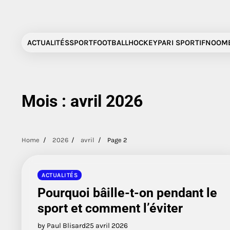
Skip
to
content
ACTUALITÉS
SPORT
FOOTBALL
HOCKEY
PARI SPORTIF
NOOMB
Mois :
avril 2026
Home
2026
avril
Page 2
ACTUALITÉS
Pourquoi bâille-t-on pendant le
sport et comment l’éviter
by Paul Blisard
25 avril 2026